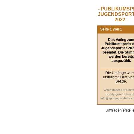
- PUBLIKUMSP
JUGENDSPOR
2022 -
Seite 1 von 1
Das Voting zu
Publikumspreis 
Jugendsportler 202
beendet. Die Sti
werden bereits
ausgezählt.
Die Umfrage wur
erstellt mit Hilfe v
Set.de
.
Veranstalter der Umfr
Sportjugend, Dresde
info@sportjugend-dres
Umfragen erstell