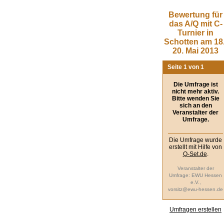
Bewertung für
das A/Q mit C-
Turnier in
Schotten am 18.
20. Mai 2013
Seite 1 von 1
Die Umfrage ist
nicht mehr aktiv.
Bitte wenden Sie
sich an den
Veranstalter der
Umfrage.
Die Umfrage wurde
erstellt mit Hilfe von
Q-Set.de
.
Veranstalter der
Umfrage: EWU Hessen
e.V.,
vorsitz@ewu-hessen.de
Umfragen erstellen