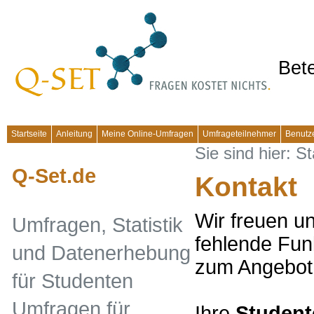
Bete
Startseite
Anleitung
Meine Online-Umfragen
Umfrageteilnehmer
Benutz
Sie sind hier:
St
Q-Set.de
Kontakt
Wir freuen u
Umfragen, Statistik
fehlende Funk
und Datenerhebung
zum Angebot
für Studenten
Umfragen für
Ihre
Student