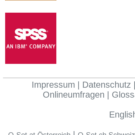
Impressum
|
Datenschutz
Onlineumfragen
|
Gloss
Englis
|
Q-Set.at Österreich
Q-Set.ch Schweiz