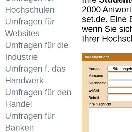
2000 Antwort
Hochschulen
set.de. Eine 
Umfragen für
wenn Sie sic
Websites
Ihrer Hochsc
Umfragen für die
Industrie
Ihre Nachricht
Umfragen f. das
Anrede
Vorname
Handwerk
Nachname
Umfragen für den
E-Mail
Betreff
Handel
Ihre Nachricht
Umfragen für
Banken