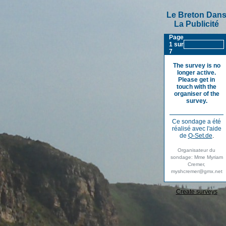
Le Breton Dan
La Publicité
Page
1 sur
7
The survey is no
longer active.
Please get in
touch with the
organiser of the
survey.
Ce sondage a été
réalisé avec l'aide
de
Q-Set.de
.
Organisateur du
sondage: Mme Myriam
Cremer,
myshcremer@gmx.net
Create surveys