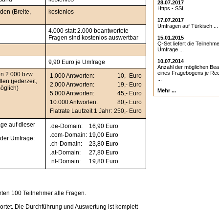
28.07.2017
Https - SSL ...
en (Breite,
kostenlos
17.07.2017
Umfragen auf Türkisch ...
4.000 statt 2.000 beantwortete
Fragen sind kostenlos auswertbar
15.01.2015
Q-Set liefert die Teilnehme
Umfrage ...
10.07.2014
9,90 Euro je Umfrage
Anzahl der möglichen Be
eines Fragebogens je Rec
en 2.000 bzw.
1.000 Antworten:
10,- Euro
...
ten (jederzeit,
2.000 Antworten:
19,- Euro
öglich)
Mehr ...
5.000 Antworten:
45,- Euro
10.000 Antworten:
80,- Euro
Flatrate Laufzeit 1 Jahr:
250,- Euro
ge auf dieser
.de-Domain:
16,90 Euro
.com-Domain:
19,00 Euro
g der Umfrage:
.ch-Domain:
23,80 Euro
.at-Domain:
27,80 Euro
.nl-Domain:
19,80 Euro
ten 100 Teilnehmer alle Fragen.
rtet. Die Durchführung und Auswertung ist komplett