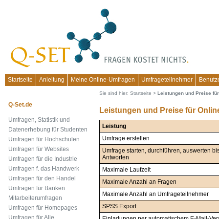
Startseite
Anleitung
Meine Online-Umfragen
Umfrageteilnehmer
Benutz
Sie sind hier:
Startseite
>
Leistungen und Preise fü
Q-Set.de
Leistungen und Preise für Onli
Umfragen, Statistik und
Leistung
Datenerhebung für Studenten
Umfrage erstellen
Umfragen für Hochschulen
Umfragen für Websites
Umfrage starten, durchführen, auswerten b
Antworten
Umfragen für die Industrie
Umfragen f. das Handwerk
Maximale Laufzeit
Umfragen für den Handel
Maximale Anzahl an Fragen
Umfragen für Banken
Maximale Anzahl an Umfrageteilnehmer
Mitarbeiterumfragen
SPSS Export
Umfragen für Homepages
Umfragen für Alle
Einladungen per automatischem E-Mail-Ve