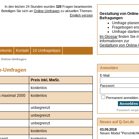
In den letzten 24 Stunden wurden
328
Fragen beantwortet.
Beteiligen Sie sich an
Online-Umfragen
zu aktuellen Themen.
Gestaltung von Online
English version
Befragungen
Umfrage plane
Fragebogen ers
Umfrage starten
Im Glossar
finden Sie 
Informationen zur
Gestaltung von Online
erkonto
Kontakt
10 Umfragetipps
r Online-Umfragen
Anmelden
ne-Umfragen
E-Mail:
Preis inkl. MwSt.
Passwort:
kostenlos
is maximal 2000
kostenlos
Permanent anmelden.
unbegrenzt
Passwort verg
unbegrenzt
Neues auf Q-Set.de
unbegrenzt
03.09.2018
kostenlos
Neues Modul "Persönlichkei
rsand
kostenlos