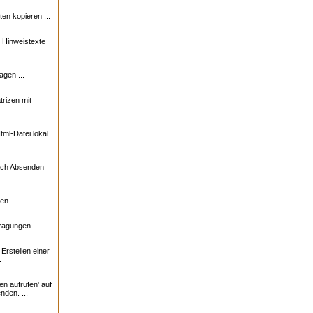
n kopieren ...
e Hinweistexte
..
agen ...
trizen mit
ml-Datei lokal
nach Absenden
n ...
ragungen ...
rstellen einer
.
en aufrufen' auf
nden. ...