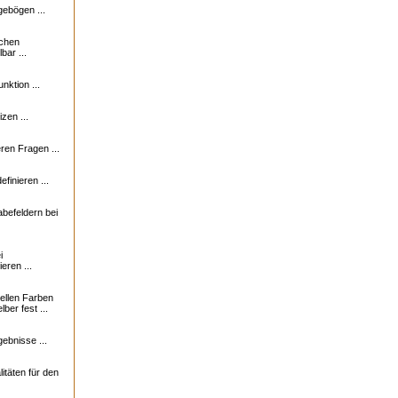
ebögen ...
ichen
bar ...
nktion ...
zen ...
en Fragen ...
finieren ...
abefeldern bei
i
eren ...
uellen Farben
ber fest ...
ebnisse ...
itäten für den