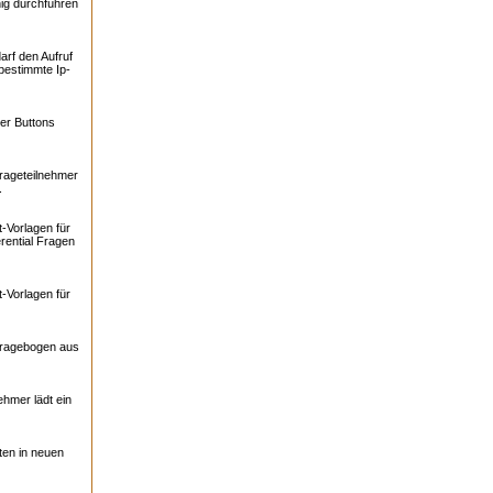
ig durchführen
arf den Aufruf
bestimmte Ip-
er Buttons
rageteilnehmer
.
-Vorlagen für
rential Fragen
-Vorlagen für
Fragebogen aus
ehmer lädt ein
ten in neuen