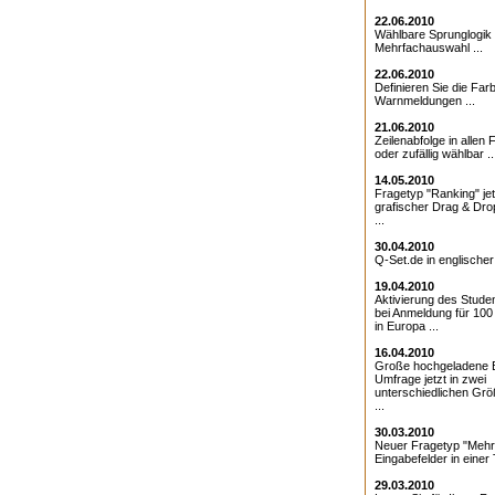
22.06.2010
Wählbare Sprunglogik 
Mehrfachauswahl ...
22.06.2010
Definieren Sie die Farb
Warnmeldungen ...
21.06.2010
Zeilenabfolge in allen 
oder zufällig wählbar ..
14.05.2010
Fragetyp "Ranking" jet
grafischer Drag & Drop
...
30.04.2010
Q-Set.de in englischer
19.04.2010
Aktivierung des Studen
bei Anmeldung für 10
in Europa ...
16.04.2010
Große hochgeladene Bi
Umfrage jetzt in zwei
unterschiedlichen Grö
...
30.03.2010
Neuer Fragetyp "Mehr
Eingabefelder in einer T
29.03.2010