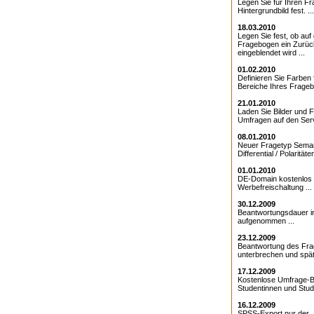
Legen Sie für Ihren F
Hintergrundbild fest. ...
18.03.2010
Legen Sie fest, ob au
Fragebogen ein Zurüc
eingeblendet wird ...
01.02.2010
Definieren Sie Farben 
Bereiche Ihres Frageb
21.01.2010
Laden Sie Bilder und F
Umfragen auf den Serv
08.01.2010
Neuer Fragetyp Sema
Differential / Polaritäten
01.01.2010
DE-Domain kostenlos 
Werbefreischaltung ...
30.12.2009
Beantwortungsdauer 
aufgenommen ...
23.12.2009
Beantwortung des Fr
unterbrechen und späte
17.12.2009
Kostenlose Umfrage-B
Studentinnen und Stude
16.12.2009
SPSS-Export nur der