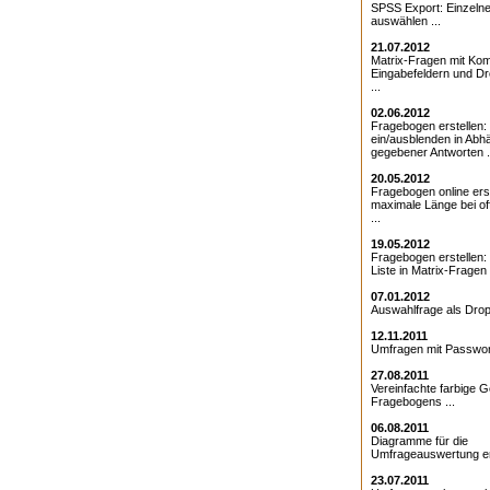
SPSS Export: Einzeln
auswählen ...
21.07.2012
Matrix-Fragen mit Kom
Eingabefeldern und D
...
02.06.2012
Fragebogen erstellen:
ein/ausblenden in Abhä
gegebener Antworten .
20.05.2012
Fragebogen online erst
maximale Länge bei o
...
19.05.2012
Fragebogen erstellen
Liste in Matrix-Fragen .
07.01.2012
Auswahlfrage als Drop
12.11.2011
Umfragen mit Passwort
27.08.2011
Vereinfachte farbige G
Fragebogens ...
06.08.2011
Diagramme für die
Umfrageauswertung ers
23.07.2011