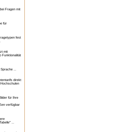
bei Fragen mit
e für
Fragetypen fest
.
zt mit
 Funktionalität
 Sprache ...
tentarifs direkt
0 Hochschulen
lder für Ihre
ßen verfügbar
ere
abelle" ...