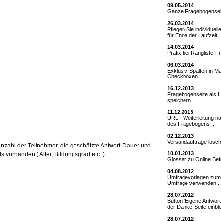
09.05.2014
Ganze Fragebogenseite
26.03.2014
Pflegen Sie individuell
für Ende der Laufzeit. .
14.03.2014
Präfix bei Rangliste-Fr
06.03.2014
Exklusiv-Spalten in Ma
Checkboxen ...
16.12.2013
Fragebogenseite als Ht
speichern ...
11.12.2013
URL - Weiterleitung 
des Fragebogens ...
02.12.2013
Versandaufträge lösche
Anzahl der Teilnehmer, die geschätzte Antwort-Dauer und
10.01.2013
 vorhanden ( Alter, Bildungsgrad etc. ).
Glossar zu Online Bef
04.08.2012
Umfragevorlagen zum E
Umfrage verwenden ..
28.07.2012
Button 'Eigene Antwort
der Danke-Seite einble
28.07.2012