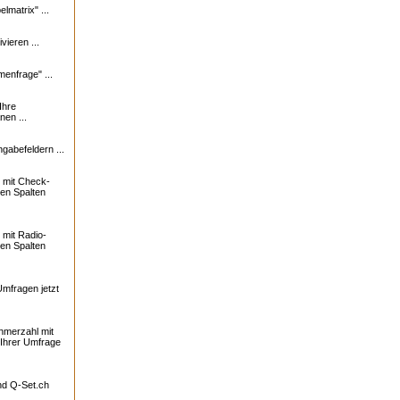
lmatrix" ...
vieren ...
enfrage" ...
Ihre
nen ...
ngabefeldern ...
 mit Check-
ren Spalten
mit Radio-
ren Spalten
Umfragen jetzt
ehmerzahl mit
 Ihrer Umfrage
und
Q-Set.ch