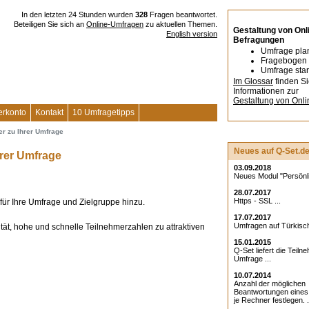
In den letzten 24 Stunden wurden
328
Fragen beantwortet.
Beteiligen Sie sich an
Online-Umfragen
zu aktuellen Themen.
Gestaltung von Onl
English version
Befragungen
Umfrage pla
Fragebogen 
Umfrage star
Im Glossar
finden S
Informationen zur
Gestaltung von Onl
erkonto
Kontakt
10 Umfragetipps
mer zu Ihrer Umfrage
Neues auf Q-Set.d
Ihrer Umfrage
03.09.2018
Neues Modul "Persönlic
28.07.2017
Https - SSL ...
für Ihre Umfrage und Zielgruppe hinzu.
17.07.2017
Umfragen auf Türkisch
ität, hohe und schnelle Teilnehmerzahlen zu attraktiven
15.01.2015
Q-Set liefert die Teiln
Umfrage ...
10.07.2014
Anzahl der möglichen
Beantwortungen eine
je Rechner festlegen. .