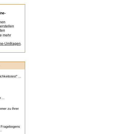
ine-
nen
erstellen
ten
ie mehr
ine-Umfragen
.
e
hkeitstest" ...
 ...
ehmer zu Ihrer
s Fragebogens
..