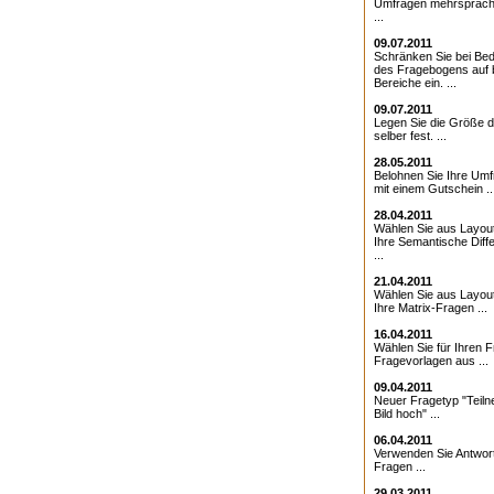
Umfragen mehrsprach
...
09.07.2011
Schränken Sie bei Bed
des Fragebogens auf 
Bereiche ein. ...
09.07.2011
Legen Sie die Größe d
selber fest. ...
28.05.2011
Belohnen Sie Ihre Umf
mit einem Gutschein ..
28.04.2011
Wählen Sie aus Layout
Ihre Semantische Diffe
...
21.04.2011
Wählen Sie aus Layout
Ihre Matrix-Fragen ...
16.04.2011
Wählen Sie für Ihren 
Fragevorlagen aus ...
09.04.2011
Neuer Fragetyp "Teiln
Bild hoch" ...
06.04.2011
Verwenden Sie Antwor
Fragen ...
29.03.2011