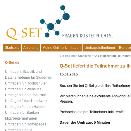
Startseite
Anleitung
Meine Online-Umfragen
Umfrageteilnehmer
Benutz
Sie sind hier:
Startseite
>
Q-Set liefert die Teilneh
Q-Set.de
Q-Set liefert die Teilnehmer zu 
Umfragen, Statistik und
15.01.2015
Datenerhebung für Studenten
Umfragen für Hochschulen
Buchen Sie bei Q-Set gleich Ihre Teilnehmer 
Umfragen für Websites
Umfragen für die Industrie
Wir bieten Ihnen eine exzellente Antwortqual
Umfragen f. das Handwerk
Preisen.
Umfragen für den Handel
Preisbeispiele pro Teilnehmer inkl. MwSt:
Umfragen für Banken
Mitarbeiterumfragen
Dauer der Umfrage: 5 Minuten
Umfragen für Homepages
Umfragen für Alle