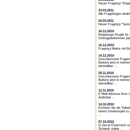
Neuer Fragetyp "Doppe
23.03.2011
Alle Fragebögen deakti
02.03.2011
Neuer Fragetyp "Summ
16.12.2010
Einladungs-Emails für 
Umfrageteilnehmer pla
15.12.2010
Fragetyp Matrix mit Ei
14.12.2010
Geschlossene Fragen
Buttons jetzt in mehre
darstellbar ...
25.11.2010
Geschlossene Fragen 
Buttons jetzt in mehre
darstellbar ...
12.11.2010
E-Mail-Adresse Ihrer 
änderbar ...
14.10.2010
Erhöhen Sie die Teiln
einem Gewinnspiel zu
...
07.10.2010
Q-Set.at Österreich 
Schweiz online ...