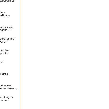
ragebogen ein
f dem
k-Button
für einzelne
ogens ...
otos für Ihre
er ...
ntisches
profil ...
bei
in SPSS
agebogens
r fortsetzen ...
eratung für
nten ...