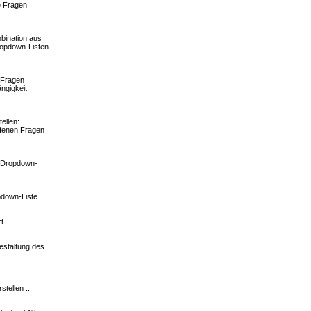
e Fragen
bination aus
ropdown-Listen
 Fragen
ngigkeit
..
ellen:
ffenen Fragen
: Dropdown-
..
down-Liste ...
 ...
estaltung des
tellen ...