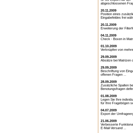
abgeschlossenen Frag
20.11.2009
Position eines zusätzl
Eingabefeldes frei wähl
20.11.2009
Erweiterung der Filterfu
04.11.2009
Check - Boxen in Matri
01.10.2009
Verknüpfen von mehrer
29.09.2009
Absätze bei Matrizen de
29.09.2009
Beschriftung von Eing
offenen Fragen ...
28.09.2009
Zusätzliche Spalten be
Benotungsfragen defini
01.08.2009
Legen Sie Ihre individ
für Ihre Fragebögen sel
04.07.2009
Export der Umfrageerg
21.06.2009
Verbesserte Funktional
E-Mail-Versand ...