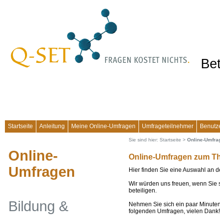
Bet
Startseite
Anleitung
Meine Online-Umfragen
Umfrageteilnehmer
Benutz
Sie sind hier:
Startseite
>
Online-Umfra
Online-
Online-Umfragen zum T
Umfragen
Hier finden Sie eine Auswahl an d
Wir würden uns freuen, wenn Sie 
beteiligen.
Bildung &
Nehmen Sie sich ein paar Minuten
folgenden Umfragen, vielen Dank!