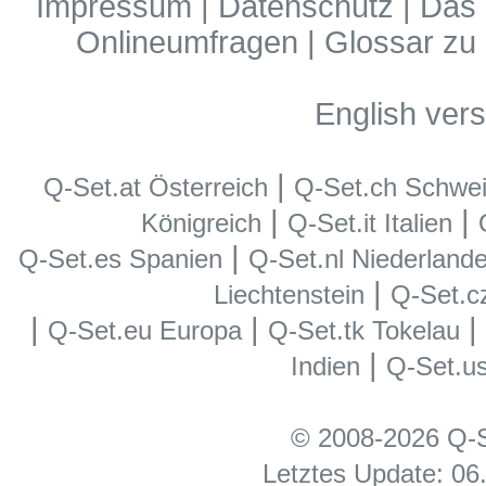
Impressum
|
Datenschutz
|
Das 
Onlineumfragen
|
Glossar zu
English vers
|
Q-Set.at Österreich
Q-Set.ch Schwe
|
|
Königreich
Q-Set.it Italien
|
Q-Set.es Spanien
Q-Set.nl Niederland
|
Liechtenstein
Q-Set.c
|
|
|
Q-Set.eu Europa
Q-Set.tk Tokelau
|
Indien
Q-Set.u
© 2008-2026 Q-S
Letztes Update: 06