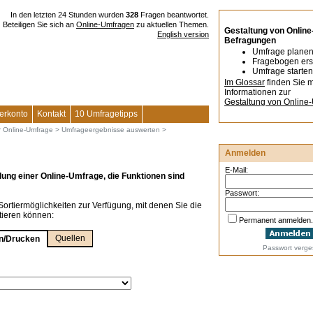
In den letzten 24 Stunden wurden
328
Fragen beantwortet.
Beteiligen Sie sich an
Online-Umfragen
zu aktuellen Themen.
Gestaltung von Online
English version
Befragungen
Umfrage plane
Fragebogen ers
Umfrage starten
Im Glossar
finden Sie 
Informationen zur
Gestaltung von Online
erkonto
Kontakt
10 Umfragetipps
r Online-Umfrage
>
Umfrageergebnisse auswerten
>
Anmelden
E-Mail:
ellung einer Online-Umfrage, die Funktionen sind
Passwort:
ortiermöglichkeiten zur Verfügung, mit denen Sie die
tieren können:
Permanent anmelden.
Quellen
en/Drucken
Passwort verg