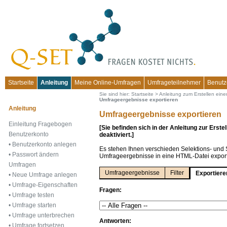
Startseite
Anleitung
Meine Online-Umfragen
Umfrageteilnehmer
Benutz
Sie sind hier:
Startseite
>
Anleitung zum Erstellen eine
Umfrageergebnisse exportieren
Anleitung
Umfrageergebnisse exportieren
Einleitung Fragebogen
[Sie befinden sich in der Anleitung zur Erst
Benutzerkonto
deaktiviert.]
•
Benutzerkonto anlegen
Es stehen Ihnen verschieden Selektions- und S
•
Passwort ändern
Umfrageergebnisse in eine HTML-Datei expor
Umfragen
Umfrageergebnisse
Filter
Exportier
•
Neue Umfrage anlegen
•
Umfrage-Eigenschaften
Fragen:
•
Umfrage testen
•
Umfrage starten
•
Umfrage unterbrechen
Antworten:
•
Umfrage fortsetzen