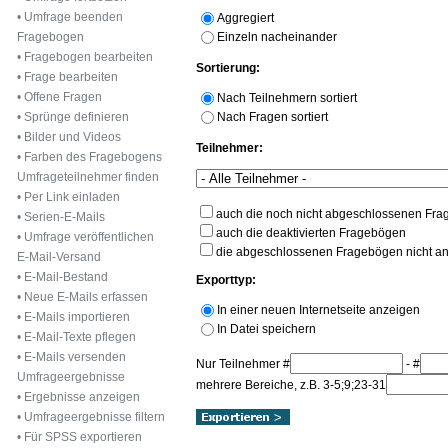
•
Umfrage beenden
Aggregiert
Einzeln nacheinander
Fragebogen
•
Fragebogen bearbeiten
Sortierung:
•
Frage bearbeiten
•
Offene Fragen
Nach Teilnehmern sortiert
Nach Fragen sortiert
•
Sprünge definieren
•
Bilder und Videos
Teilnehmer:
•
Farben des Fragebogens
Umfrageteilnehmer finden
•
Per Link einladen
auch die noch nicht abgeschlossenen Fr
•
Serien-E-Mails
auch die deaktivierten Fragebögen
•
Umfrage veröffentlichen
die abgeschlossenen Fragebögen nicht a
E-Mail-Versand
•
E-Mail-Bestand
Exporttyp:
•
Neue E-Mails erfassen
In einer neuen Internetseite anzeigen
•
E-Mails importieren
In Datei speichern
•
E-Mail-Texte pflegen
•
E-Mails versenden
Nur Teilnehmer #
- #
Umfrageergebnisse
mehrere Bereiche, z.B. 3-5;9;23-31
•
Ergebnisse anzeigen
•
Umfrageergebnisse filtern
•
Für SPSS exportieren