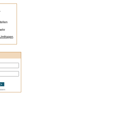
-
n
tellen
mehr
-Umfragen
.
essen