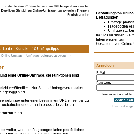
In den letzten 24 Stunden wurden
328
Fragen beantwortet.
Beteiligen Sie sich an
Online-Umfragen
zu aktuellen Themen.
Gestaltung von Online
English version
Befragungen
Umfrage plane
Fragebogen ers
Umfrage starten
Im Glossar
finden Sie 
Informationen zur
Gestaltung von Online
erkonto
Kontakt
10 Umfragetipps
r Online-Umfrage
>
Umfrageergebnisse auswerten
>
Anmelden
en
E-Mail:
ellung einer Online-Umfrage, die Funktionen sind
Passwort:
cht veröffentlicht. Nur Sie als Umfrageveranstalter
eingeloggt sind.
Permanent anmelden.
geergebnisse unter einer bestimmten URL einsehbar zu
geteilnehmer oder an Interessierte verteilen.
Passwort verg
röffentlichen".
tte weiter, wenn im Fragebogen keine persönlichen
 E-Mail-Adresse oder sonstige Daten, die