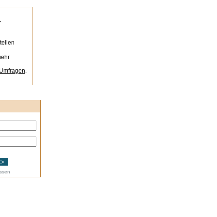
-
n
tellen
mehr
-Umfragen
.
essen