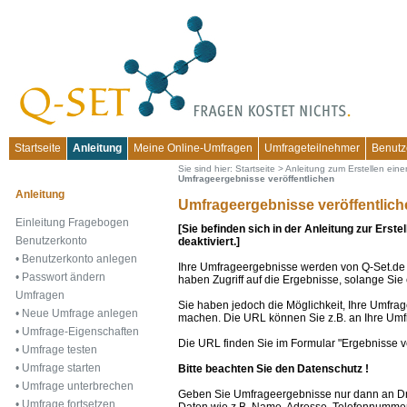
Startseite
Anleitung
Meine Online-Umfragen
Umfrageteilnehmer
Benutz
Sie sind hier:
Startseite
>
Anleitung zum Erstellen eine
Umfrageergebnisse veröffentlichen
Anleitung
Umfrageergebnisse veröffentlich
Einleitung Fragebogen
[Sie befinden sich in der Anleitung zur Erst
Benutzerkonto
deaktiviert.]
•
Benutzerkonto anlegen
Ihre Umfrageergebnisse werden von Q-Set.de ni
•
Passwort ändern
haben Zugriff auf die Ergebnisse, solange Sie 
Umfragen
Sie haben jedoch die Möglichkeit, Ihre Umfra
•
Neue Umfrage anlegen
machen. Die URL können Sie z.B. an Ihre Umfra
•
Umfrage-Eigenschaften
Die URL finden Sie im Formular "Ergebnisse ve
•
Umfrage testen
•
Umfrage starten
Bitte beachten Sie den Datenschutz !
•
Umfrage unterbrechen
Geben Sie Umfrageergebnisse nur dann an Dri
•
Umfrage fortsetzen
Daten wie z.B. Name, Adresse, Telefonnummer,