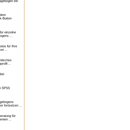
ragebogen ein
f dem
k-Button
für einzelne
ogens ...
otos für Ihre
er ...
ntisches
profil ...
bei
in SPSS
agebogens
r fortsetzen ...
eratung für
nten ...