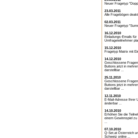
Neuer Fragetyp "Doppe
23.03.2011
Alle Fragebögen deakti
02.03.2011
Neuer Fragetyp "Summ
16.12.2010
Einladungs-Emails für 
Umfrageteilnehmer pla
15.12.2010
Fragetyp Matrix mit Ei
14.12.2010
Geschlossene Fragen
Buttons jetzt in mehre
darstellbar ...
25.11.2010
Geschlossene Fragen 
Buttons jetzt in mehre
darstellbar ...
12.11.2010
E-Mail-Adresse Ihrer 
änderbar ...
14.10.2010
Erhöhen Sie die Teiln
einem Gewinnspiel zu
...
07.10.2010
Q-Set.at Österreich 
Schweiz online ...