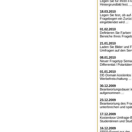
Legen Sie für Ihren F
Hintergrundbild fest. ...
18.03.2010
Legen Sie fest, ob au
Fragebogen ein Zurüc
eingeblendet wird ...
01.02.2010
Definieren Sie Farben 
Bereiche Ihres Frageb
21.01.2010
Laden Sie Bilder und F
Umfragen auf den Serv
08.01.2010
Neuer Fragetyp Sema
Differential / Polaritäten
01.01.2010
DE-Domain kostenlos 
Werbefreischaltung ...
30.12.2009
Beantwortungsdauer 
aufgenommen ...
23.12.2009
Beantwortung des Fr
unterbrechen und späte
17.12.2009
Kostenlose Umfrage-B
Studentinnen und Stude
16.12.2009
SPSS-Export nur der