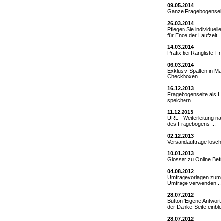
09.05.2014
Ganze Fragebogenseite
26.03.2014
Pflegen Sie individuell
für Ende der Laufzeit. .
14.03.2014
Präfix bei Rangliste-Fr
06.03.2014
Exklusiv-Spalten in Ma
Checkboxen ...
16.12.2013
Fragebogenseite als Ht
speichern ...
11.12.2013
URL - Weiterleitung 
des Fragebogens ...
02.12.2013
Versandaufträge lösche
10.01.2013
Glossar zu Online Bef
04.08.2012
Umfragevorlagen zum E
Umfrage verwenden ..
28.07.2012
Button 'Eigene Antwort
der Danke-Seite einble
28.07.2012