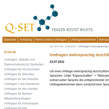
Startseite
Anleitung
Meine Online-Umfragen
Umfrageteilnehmer
Benutz
Sie sind hier:
Startseite
>
Umfragen mehrsprachig 
Q-Set.de
Umfragen mehrsprachig durchf
Umfragen, Statistik und
23.07.2011
Datenerhebung für Studenten
Umfragen für Hochschulen
Um eine Umfrage mehrsprachig durchzuführe
Umfragen für Websites
Sprachen. Unter "Eigenschaften" -> "Mehrspra
Umfragen für die Industrie
ordnen jeder Sprache die entsprechende Umf
Umfragen f. das Handwerk
Umfrageteilnehmer dann zunächst eine Sprac
Umfragen für den Handel
Umfragen für Banken
Mitarbeiterumfragen
Umfragen für Homepages
Umfragen für Alle