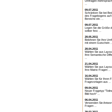
Umfragen mehrsprach
...
09.07.2011
Schränken Sie bei Bed
des Fragebogens auf 
Bereiche ein. ...
09.07.2011
Legen Sie die Größe d
selber fest. ...
28.05.2011
Belohnen Sie Ihre Umf
mit einem Gutschein ..
28.04.2011
Wählen Sie aus Layout
Ihre Semantische Diffe
...
21.04.2011
Wählen Sie aus Layout
Ihre Matrix-Fragen ...
16.04.2011
Wählen Sie für Ihren 
Fragevorlagen aus ...
09.04.2011
Neuer Fragetyp "Teiln
Bild hoch" ...
06.04.2011
Verwenden Sie Antwor
Fragen ...
29.03.2011