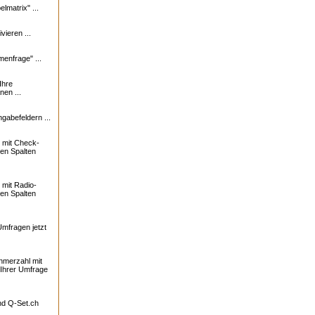
lmatrix" ...
vieren ...
enfrage" ...
Ihre
nen ...
ngabefeldern ...
 mit Check-
ren Spalten
mit Radio-
ren Spalten
Umfragen jetzt
ehmerzahl mit
 Ihrer Umfrage
und
Q-Set.ch