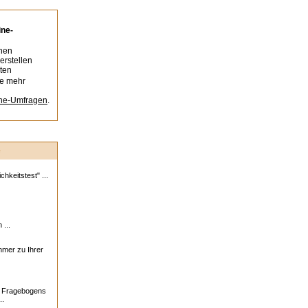
ine-
nen
erstellen
ten
ie mehr
ine-Umfragen
.
e
hkeitstest" ...
 ...
ehmer zu Ihrer
s Fragebogens
..