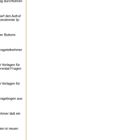
ig durchführen
arf den Aufruf
bestimmte Ip-
er Buttons
rageteilnehmer
.
-Vorlagen für
rential Fragen
-Vorlagen für
Fragebogen aus
ehmer lädt ein
ten in neuen