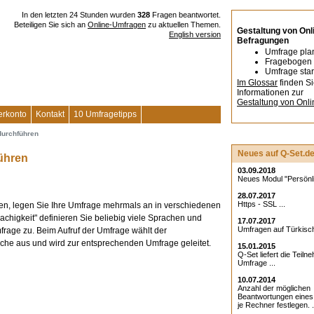
In den letzten 24 Stunden wurden
328
Fragen beantwortet.
Beteiligen Sie sich an
Online-Umfragen
zu aktuellen Themen.
Gestaltung von Onl
English version
Befragungen
Umfrage pla
Fragebogen 
Umfrage star
Im Glossar
finden S
Informationen zur
Gestaltung von Onl
erkonto
Kontakt
10 Umfragetipps
durchführen
Neues auf Q-Set.d
ühren
03.09.2018
Neues Modul "Persönlic
28.07.2017
Https - SSL ...
n, legen Sie Ihre Umfrage mehrmals an in verschiedenen
chigkeit" definieren Sie beliebig viele Sprachen und
17.07.2017
Umfragen auf Türkisch
rage zu. Beim Aufruf der Umfrage wählt der
he aus und wird zur entsprechenden Umfrage geleitet.
15.01.2015
Q-Set liefert die Teiln
Umfrage ...
10.07.2014
Anzahl der möglichen
Beantwortungen eine
je Rechner festlegen. .