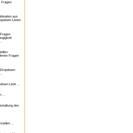
e Fragen
bination aus
ropdown-Listen
 Fragen
ngigkeit
..
ellen:
ffenen Fragen
: Dropdown-
..
down-Liste ...
 ...
estaltung des
tellen ...