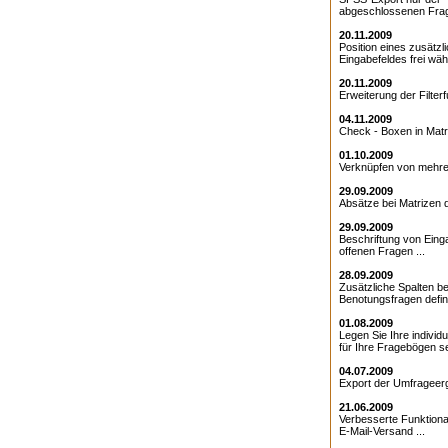
abgeschlossenen Frag
20.11.2009
Position eines zusätzl
Eingabefeldes frei wähl
20.11.2009
Erweiterung der Filterfu
04.11.2009
Check - Boxen in Matri
01.10.2009
Verknüpfen von mehrer
29.09.2009
Absätze bei Matrizen de
29.09.2009
Beschriftung von Eing
offenen Fragen ...
28.09.2009
Zusätzliche Spalten be
Benotungsfragen defini
01.08.2009
Legen Sie Ihre individ
für Ihre Fragebögen sel
04.07.2009
Export der Umfrageerg
21.06.2009
Verbesserte Funktional
E-Mail-Versand ...