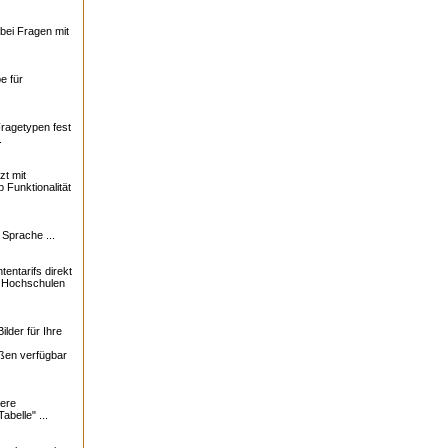
bei Fragen mit
e für
Fragetypen fest
.
zt mit
 Funktionalität
 Sprache ...
tentarifs direkt
0 Hochschulen
lder für Ihre
ßen verfügbar
ere
abelle" ...