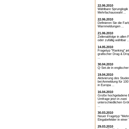
22.06.2010
Wählbare Sprunglogik 
Mehrfachauswahl ...
22.06.2010
Definieren Sie die Farb
Warnmeldungen ...
21.06.2010
Zeilenabfolge in allen 
oder zufällig wählbar ..
14.05.2010
Fragetyp "Ranking" jet
grafischer Drag & Drop
...
30.04.2010
Q-Set.de in englischer
19.04.2010
Aktivierung des Studen
bei Anmeldung für 10
in Europa ...
16.04.2010
Große hochgeladene Bi
Umfrage jetzt in zwei
unterschiedlichen Grö
...
30.03.2010
Neuer Fragetyp "Mehr
Eingabefelder in einer T
29.03.2010