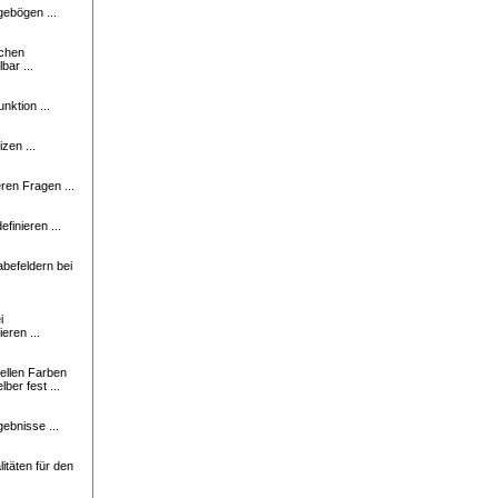
ebögen ...
ichen
bar ...
nktion ...
zen ...
en Fragen ...
finieren ...
abefeldern bei
i
eren ...
uellen Farben
ber fest ...
ebnisse ...
itäten für den