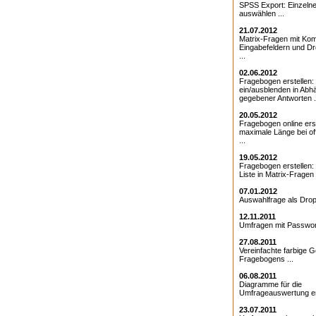
SPSS Export: Einzeln
auswählen ...
21.07.2012
Matrix-Fragen mit Kom
Eingabefeldern und D
...
02.06.2012
Fragebogen erstellen:
ein/ausblenden in Abhä
gegebener Antworten .
20.05.2012
Fragebogen online erst
maximale Länge bei o
...
19.05.2012
Fragebogen erstellen
Liste in Matrix-Fragen .
07.01.2012
Auswahlfrage als Drop
12.11.2011
Umfragen mit Passwort
27.08.2011
Vereinfachte farbige G
Fragebogens ...
06.08.2011
Diagramme für die
Umfrageauswertung ers
23.07.2011