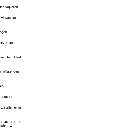
n kopieren ...
e Hinweistexte
..
agen ...
trizen mit
ml-Datei lokal
nach Absenden
n ...
ragungen ...
rstellen einer
.
en aufrufen' auf
nden. ...