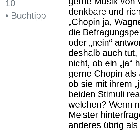
gerne Musik von 
10
denkbare und rich
•
Buchtipp
„Chopin ja, Wagne
die Befragungsper
oder „nein“ antwo
deshalb auch tut
nicht, ob ein „ja“
gerne Chopin als
ob sie mit ihrem „
beiden Stimuli rea
welchen? Wenn ma
Meister hinterfrage
anderes übrig als