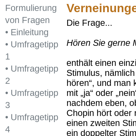
Verneinung
Formulierung
von Fragen
Die Frage...
•
Einleitung
Hören Sie gerne 
•
Umfragetipp
1
enthält einen ein
•
Umfragetipp
Stimulus, nämlic
2
hören“, und man k
mit „ja“ oder „nei
•
Umfragetipp
nachdem eben, o
3
Chopin hört oder 
•
Umfragetipp
einen zweiten Stim
4
ein doppelter Sti