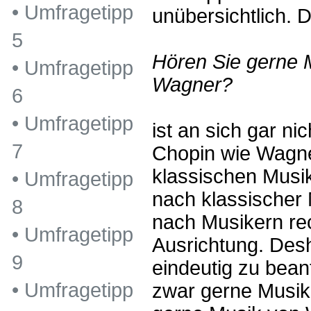
•
Umfragetipp
unübersichtlich. D
5
Hören Sie gerne 
•
Umfragetipp
Wagner?
6
•
Umfragetipp
ist an sich gar nic
7
Chopin wie Wagne
klassischen Musik
•
Umfragetipp
nach klassischer 
8
nach Musikern rec
•
Umfragetipp
Ausrichtung. Desh
9
eindeutig zu bean
•
Umfragetipp
zwar gerne Musik 