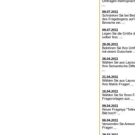
Umfragen mehrsprach
...
09.07.2011
Schränken Sie bei Bed
des Fragebogens auf 
Bereiche ein. ...
09.07.2011
Legen Sie die Größe d
selber fest. ...
28.05.2011
Belohnen Sie Ihre Umf
mit einem Gutschein ..
28.04.2011
Wählen Sie aus Layout
Ihre Semantische Diffe
...
21.04.2011
Wählen Sie aus Layout
Ihre Matrix-Fragen ...
16.04.2011
Wählen Sie für Ihren 
Fragevorlagen aus ...
09.04.2011
Neuer Fragetyp "Teiln
Bild hoch" ...
06.04.2011
Verwenden Sie Antwor
Fragen ...
29.03.2011