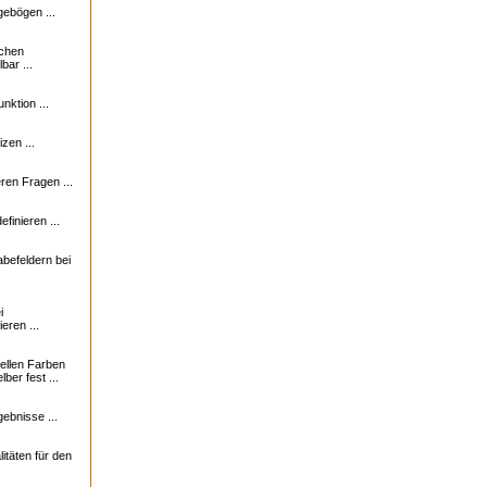
ebögen ...
ichen
bar ...
nktion ...
zen ...
en Fragen ...
finieren ...
abefeldern bei
i
eren ...
uellen Farben
ber fest ...
ebnisse ...
itäten für den