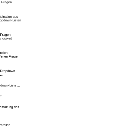
e Fragen
bination aus
ropdown-Listen
 Fragen
ngigkeit
..
ellen:
ffenen Fragen
: Dropdown-
..
down-Liste ...
 ...
estaltung des
tellen ...