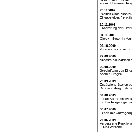
abgeschlossenen Frag
20.11.2009
Position eines zusätzl
Eingabefeldes frei wähl
20.11.2009
Erweiterung der Filterfu
04.11.2009
Check - Boxen in Matri
01.10.2009
Verknüpfen von mehrer
29.09.2009
Absätze bei Matrizen de
29.09.2009
Beschriftung von Eing
offenen Fragen ...
28.09.2009
Zusätzliche Spalten be
Benotungsfragen defini
01.08.2009
Legen Sie Ihre individ
für Ihre Fragebögen sel
04.07.2009
Export der Umfrageerg
21.06.2009
Verbesserte Funktional
E-Mail-Versand ...