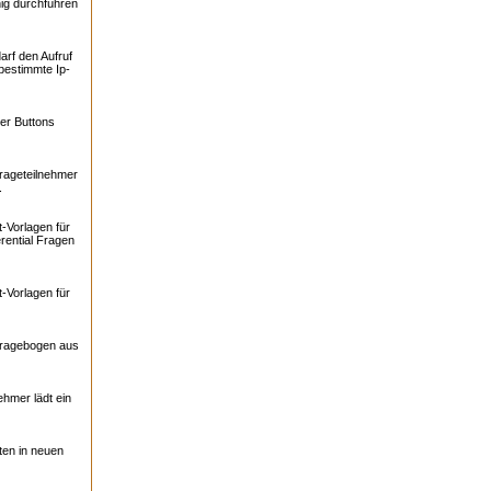
ig durchführen
arf den Aufruf
bestimmte Ip-
er Buttons
rageteilnehmer
.
-Vorlagen für
rential Fragen
-Vorlagen für
Fragebogen aus
ehmer lädt ein
ten in neuen