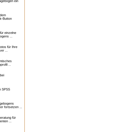
ragebogen ein
f dem
k-Button
für einzelne
ogens ...
otos für Ihre
er ...
ntisches
profil ...
bei
in SPSS
agebogens
r fortsetzen ...
eratung für
nten ...