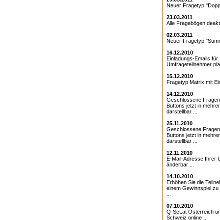
Neuer Fragetyp "Doppe
23.03.2011
Alle Fragebögen deakti
02.03.2011
Neuer Fragetyp "Summ
16.12.2010
Einladungs-Emails für 
Umfrageteilnehmer pla
15.12.2010
Fragetyp Matrix mit Ei
14.12.2010
Geschlossene Fragen
Buttons jetzt in mehre
darstellbar ...
25.11.2010
Geschlossene Fragen 
Buttons jetzt in mehre
darstellbar ...
12.11.2010
E-Mail-Adresse Ihrer 
änderbar ...
14.10.2010
Erhöhen Sie die Teiln
einem Gewinnspiel zu
...
07.10.2010
Q-Set.at Österreich 
Schweiz online ...