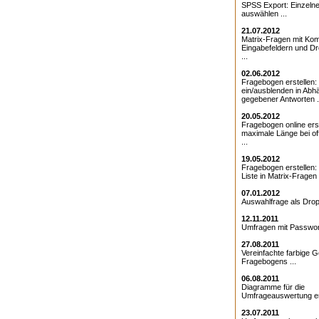
SPSS Export: Einzeln
auswählen ...
21.07.2012
Matrix-Fragen mit Kom
Eingabefeldern und D
...
02.06.2012
Fragebogen erstellen:
ein/ausblenden in Abhä
gegebener Antworten .
20.05.2012
Fragebogen online erst
maximale Länge bei o
...
19.05.2012
Fragebogen erstellen
Liste in Matrix-Fragen .
07.01.2012
Auswahlfrage als Drop
12.11.2011
Umfragen mit Passwort
27.08.2011
Vereinfachte farbige G
Fragebogens ...
06.08.2011
Diagramme für die
Umfrageauswertung ers
23.07.2011