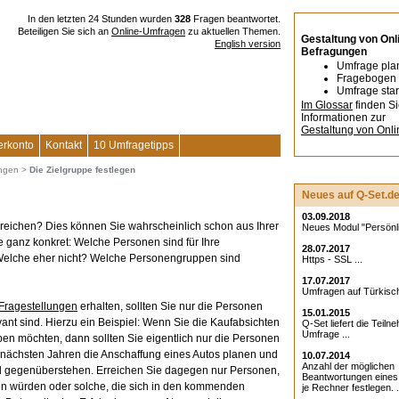
In den letzten 24 Stunden wurden
328
Fragen beantwortet.
Beteiligen Sie sich an
Online-Umfragen
zu aktuellen Themen.
Gestaltung von Onl
English version
Befragungen
Umfrage pla
Fragebogen 
Umfrage star
Im Glossar
finden S
Informationen zur
Gestaltung von Onl
erkonto
Kontakt
10 Umfragetipps
ungen
>
Die Zielgruppe festlegen
Neues auf Q-Set.d
03.09.2018
reichen? Dies können Sie wahrscheinlich schon aus Ihrer
Neues Modul "Persönlic
 ganz konkret: Welche Personen sind für Ihre
28.07.2017
elche eher nicht? Welche Personengruppen sind
Https - SSL ...
17.07.2017
Umfragen auf Türkisch
Fragestellungen
erhalten, sollten Sie nur die Personen
15.01.2015
levant sind. Hierzu ein Beispiel: Wenn Sie die Kaufabsichten
Q-Set liefert die Teiln
Umfrage ...
en möchten, dann sollten Sie eigentlich nur die Personen
 nächsten Jahren die Anschaffung eines Autos planen und
10.07.2014
Anzahl der möglichen
nd gegenüberstehen. Erreichen Sie dagegen nur Personen,
Beantwortungen eine
fen würden oder solche, die sich in den kommenden
je Rechner festlegen. .