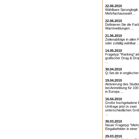
22.06.2010
Wählbare Sprunglogik 
Mehrfachauswahl ...
22.06.2010
Definieren Sie die Farb
Warnmeldungen ...
21.06.2010
Zeilenabfolge in allen 
oder zufällig wählbar ..
14.05.2010
Fragetyp "Ranking" jet
grafischer Drag & Drop
...
30.04.2010
Q-Set.de in englischer
19.04.2010
Aktivierung des Studen
bei Anmeldung für 10
in Europa ...
16.04.2010
Große hochgeladene Bi
Umfrage jetzt in zwei
unterschiedlichen Grö
...
30.03.2010
Neuer Fragetyp "Mehr
Eingabefelder in einer T
29.03.2010