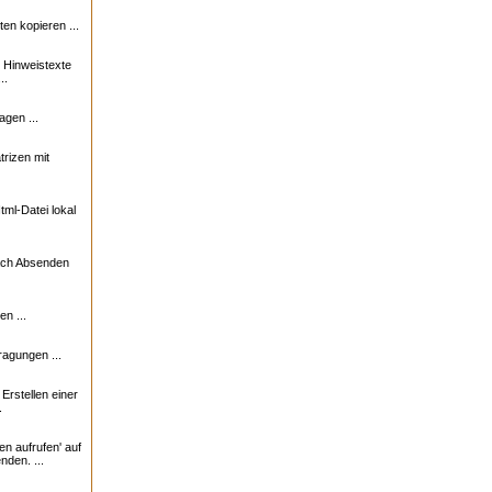
n kopieren ...
e Hinweistexte
..
agen ...
trizen mit
ml-Datei lokal
nach Absenden
n ...
ragungen ...
rstellen einer
.
en aufrufen' auf
nden. ...