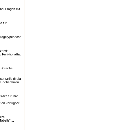
bei Fragen mit
e für
Fragetypen fest
.
zt mit
 Funktionalität
 Sprache ...
tentarifs direkt
0 Hochschulen
lder für Ihre
ßen verfügbar
ere
abelle" ...