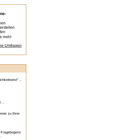
ine-
nen
erstellen
ten
ie mehr
ine-Umfragen
.
e
hkeitstest" ...
 ...
ehmer zu Ihrer
s Fragebogens
..