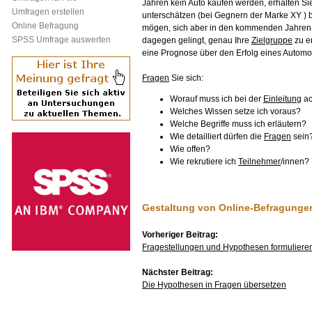
Jahren kein Auto kaufen werden, erhalten Si
Umfragen erstellen
unterschätzen (bei Gegnern der Marke XY ) 
Online Befragung
mögen, sich aber in den kommenden Jahren 
SPSS Umfrage auswerten
dagegen gelingt, genau Ihre
Zielgruppe
zu e
eine Prognose über den Erfolg eines Automod
Fragen
Sie sich:
Worauf muss ich bei der
Einleitung
ac
Welches Wissen setze ich voraus?
Welche Begriffe muss ich erläutern?
Wie detailliert dürfen die
Fragen
sein
Wie offen?
Wie rekrutiere ich
Teilnehmer
/innen?
Gestaltung von Online-Befragunge
Vorheriger Beitrag:
Fragestellungen und Hypothesen formuliere
Nächster Beitrag:
Die Hypothesen in Fragen übersetzen