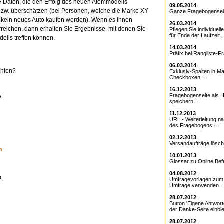
e Daten, die den Erfolg des neuen Atommodells
09.05.2014
bzw. überschätzen (bei Personen, welche die Marke XY
Ganze Fragebogenseite
kein neues Auto kaufen werden). Wenn es Ihnen
26.03.2014
rreichen, dann erhalten Sie Ergebnisse, mit denen Sie
Pflegen Sie individuell
für Ende der Laufzeit. .
ells treffen können.
14.03.2014
Präfix bei Rangliste-Fr
06.03.2014
hten?
Exklusiv-Spalten in Ma
Checkboxen ...
16.12.2013
Fragebogenseite als Ht
?
speichern ...
11.12.2013
URL - Weiterleitung 
des Fragebogens ...
02.12.2013
Versandaufträge lösche
n
10.01.2013
Glossar zu Online Bef
04.08.2012
n:
Umfragevorlagen zum E
Umfrage verwenden ..
28.07.2012
Button 'Eigene Antwort
der Danke-Seite einble
28.07.2012