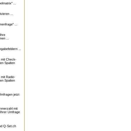
lmatrix" ...
vieren ...
enfrage" ...
Ihre
nen ...
ngabefeldern ...
 mit Check-
ren Spalten
mit Radio-
ren Spalten
Umfragen jetzt
ehmerzahl mit
 Ihrer Umfrage
und
Q-Set.ch