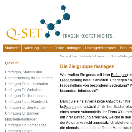
Startseite
Anleitung
Meine Online-Umfragen
Umfrageteilnehmer
Benutz
Sie sind hier:
Startseite
>
Glossar zu Online-Befrag
Q-Set.de
Die Zielgruppe festlegen
Umfragen, Statistik und
Wen wollen Sie genau mit Ihrer
Befragung
er
Datenerhebung für Studenten
Fragestellung
heraus ableiten. Überlegen Sie
Umfragen für Hochschulen
Fragestellung
von besonderer Bedeutung? W
Umfragen für Websites
besonders interessant?
Umfragen für die Industrie
Damit Sie eine zuverlässige Antwort auf Ihre
Umfragen f. das Handwerk
be
Fragen
, die tatsächlich für Ihre Studie re
Umfragen für den Handel
eines neuen Automodells der Firma XY erheb
Umfragen für Banken
mit Ihrer
Befragung
erreichen, welche in den
Mitarbeiterumfragen
der Automarke nicht grundsätzlich ablehne
Umfragen für Homepages
die niemals eine die betreffende Marke kau
Umfragen für Alle