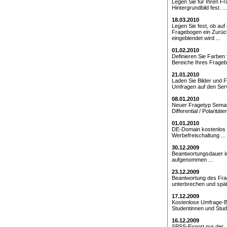
Legen Sie für Ihren F
Hintergrundbild fest. ...
18.03.2010
Legen Sie fest, ob au
Fragebogen ein Zurüc
eingeblendet wird ...
01.02.2010
Definieren Sie Farben 
Bereiche Ihres Frageb
21.01.2010
Laden Sie Bilder und F
Umfragen auf den Serv
08.01.2010
Neuer Fragetyp Sema
Differential / Polaritäten
01.01.2010
DE-Domain kostenlos 
Werbefreischaltung ...
30.12.2009
Beantwortungsdauer 
aufgenommen ...
23.12.2009
Beantwortung des Fr
unterbrechen und späte
17.12.2009
Kostenlose Umfrage-B
Studentinnen und Stude
16.12.2009
SPSS-Export nur der