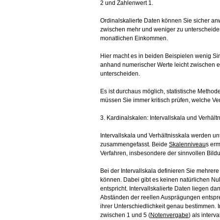
2 und Zahlenwert 1.
Ordinalskalierte Daten können Sie sicher a
zwischen mehr und weniger zu unterscheide
monatlichen Einkommen.
Hier macht es in beiden Beispielen wenig S
anhand numerischer Werte leicht zwischen 
unterscheiden.
Es ist durchaus möglich, statistische Method
müssen Sie immer kritisch prüfen, welche V
3. Kardinalskalen: Intervallskala und Verhält
Intervallskala und Verhältnisskala werden 
zusammengefasst. Beide
Skalenniveau
s erm
Verfahren, insbesondere der sinnvollen Bildu
Bei der Intervallskala definieren Sie mehrere 
können. Dabei gibt es keinen natürlichen Nul
entspricht. Intervallskalierte Daten liegen 
Abständen der reellen Ausprägungen entspre
ihrer Unterschiedlichkeit genau bestimmen. I
zwischen 1 und 5 (
Notenvergabe
) als inter