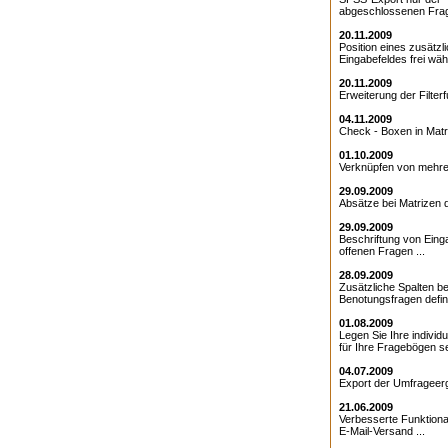
abgeschlossenen Frag
20.11.2009
Position eines zusätzl
Eingabefeldes frei wähl
20.11.2009
Erweiterung der Filterfu
04.11.2009
Check - Boxen in Matri
01.10.2009
Verknüpfen von mehrer
29.09.2009
Absätze bei Matrizen de
29.09.2009
Beschriftung von Eing
offenen Fragen ...
28.09.2009
Zusätzliche Spalten be
Benotungsfragen defini
01.08.2009
Legen Sie Ihre individ
für Ihre Fragebögen sel
04.07.2009
Export der Umfrageerg
21.06.2009
Verbesserte Funktional
E-Mail-Versand ...