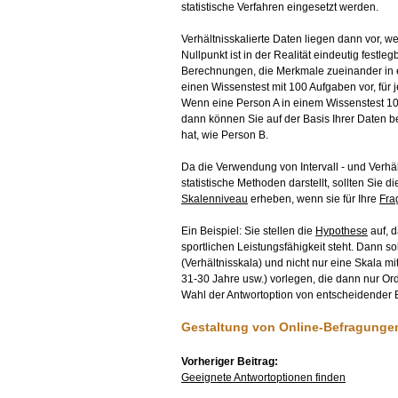
statistische Verfahren eingesetzt werden.
Verhältnisskalierte Daten liegen dann vor, we
Nullpunkt ist in der Realität eindeutig festle
Berechnungen, die Merkmale zueinander in ei
einen Wissenstest mit 100 Aufgaben vor, für j
Wenn eine Person A in einem Wissenstest 10
dann können Sie auf der Basis Ihrer Daten be
hat, wie Person B.
Da die Verwendung von Intervall - und Verhäl
statistische Methoden darstellt, sollten Si
Skalenniveau
erheben, wenn sie für Ihre
Fra
Ein Beispiel: Sie stellen die
Hypothese
auf, d
sportlichen Leistungsfähigkeit steht. Dann sol
(Verhältnisskala) und nicht nur eine Skala mi
31-30 Jahre usw.) vorlegen, die dann nur Ord
Wahl der Antwortoption von entscheidender
Gestaltung von Online-Befragunge
Vorheriger Beitrag:
Geeignete Antwortoptionen finden