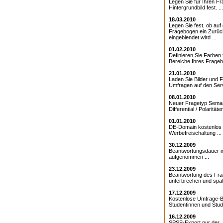
Legen Sie für Ihren F
Hintergrundbild fest. ...
18.03.2010
Legen Sie fest, ob au
Fragebogen ein Zurüc
eingeblendet wird ...
01.02.2010
Definieren Sie Farben 
Bereiche Ihres Frageb
21.01.2010
Laden Sie Bilder und F
Umfragen auf den Serv
08.01.2010
Neuer Fragetyp Sema
Differential / Polaritäten
01.01.2010
DE-Domain kostenlos 
Werbefreischaltung ...
30.12.2009
Beantwortungsdauer 
aufgenommen ...
23.12.2009
Beantwortung des Fr
unterbrechen und späte
17.12.2009
Kostenlose Umfrage-B
Studentinnen und Stude
16.12.2009
SPSS-Export nur der