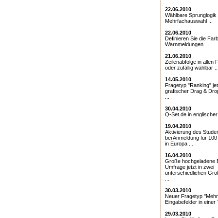
22.06.2010
Wählbare Sprunglogik 
Mehrfachauswahl ...
22.06.2010
Definieren Sie die Farb
Warnmeldungen ...
21.06.2010
Zeilenabfolge in allen 
oder zufällig wählbar ..
14.05.2010
Fragetyp "Ranking" jet
grafischer Drag & Drop
...
30.04.2010
Q-Set.de in englischer
19.04.2010
Aktivierung des Studen
bei Anmeldung für 10
in Europa ...
16.04.2010
Große hochgeladene Bi
Umfrage jetzt in zwei
unterschiedlichen Grö
...
30.03.2010
Neuer Fragetyp "Mehr
Eingabefelder in einer T
29.03.2010