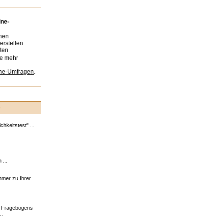
ine-
nen
erstellen
ten
ie mehr
ine-Umfragen
.
e
hkeitstest" ...
 ...
ehmer zu Ihrer
s Fragebogens
..