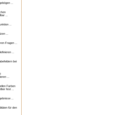
ebögen ...
ichen
bar ...
nktion ...
zen ...
en Fragen ...
finieren ...
abefeldern bei
i
eren ...
uellen Farben
ber fest ...
ebnisse ...
itäten für den