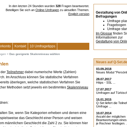
In den letzten 24 Stunden wurden
328
Fragen beantwortet.
Beteiligen Sie sich an
Online-Umfragen
zu aktuellen Themen.
Gestaltung von Onl
English version
Befragungen
Umfrage pla
Fragebogen 
Umfrage star
Im Glossar
finden S
Informationen zur
Gestaltung von Onl
erkonto
Kontakt
10 Umfragetipps
ungen
>
Das geeignete Skalenniveau wählen
Neues auf Q-Set.d
hlen
03.09.2018
 der
Teilnehmer
dabei numerische Werte (Zahlen)
Neues Modul "Persönlic
h. Im Anschluss können Sie statistische Verfahren
28.07.2017
ereits überlegen, welche statistischen Verfahren Sie
Https - SSL ...
scher Methoden setzt jeweils ein bestimmtes
Skalenniveau
17.07.2017
Umfragen auf Türkisch
15.01.2015
rdnen:
Q-Set liefert die Teiln
Umfrage ...
halten Sie, wenn Sie Kategorien erheben und denen eine
10.07.2014
Anzahl der möglichen
eispielsweise das Geschlecht einer Person und weisen
Beantwortungen eine
em männlichen Geschlecht die Zahl 2 zu. Sie können hier
je Rechner festlegen. .