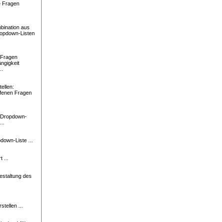
e Fragen
bination aus
ropdown-Listen
 Fragen
ngigkeit
..
ellen:
ffenen Fragen
: Dropdown-
..
down-Liste ...
 ...
estaltung des
tellen ...