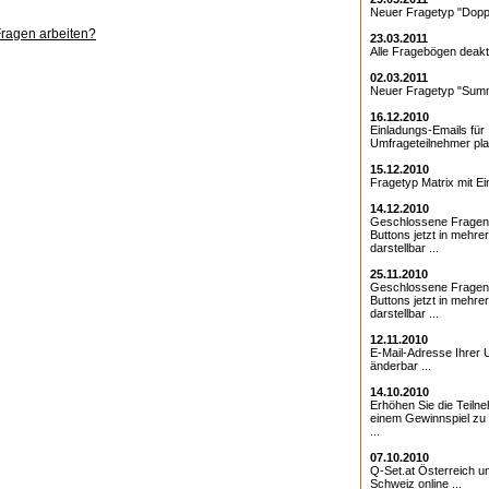
Neuer Fragetyp "Doppe
Fragen arbeiten?
23.03.2011
Alle Fragebögen deakti
02.03.2011
Neuer Fragetyp "Summ
16.12.2010
Einladungs-Emails für 
Umfrageteilnehmer pla
15.12.2010
Fragetyp Matrix mit Ei
14.12.2010
Geschlossene Fragen
Buttons jetzt in mehre
darstellbar ...
25.11.2010
Geschlossene Fragen 
Buttons jetzt in mehre
darstellbar ...
12.11.2010
E-Mail-Adresse Ihrer 
änderbar ...
14.10.2010
Erhöhen Sie die Teiln
einem Gewinnspiel zu
...
07.10.2010
Q-Set.at Österreich 
Schweiz online ...