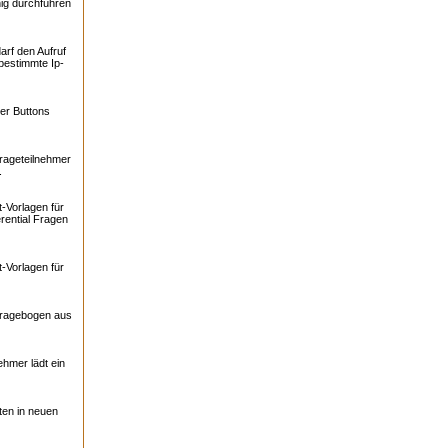
ig durchführen
arf den Aufruf
bestimmte Ip-
er Buttons
rageteilnehmer
.
-Vorlagen für
rential Fragen
-Vorlagen für
Fragebogen aus
ehmer lädt ein
ten in neuen