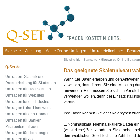
Startseite
Anleitung
Meine Online-Umfragen
Umfrageteilnehmer
Benutz
Sie sind hier:
Startseite
>
Glossar zu Online-Befrag
Q-Set.de
Das geeignete Skalenniveau wä
Umfragen, Statistik und
Wenn Sie Daten erheben und den Antworten
Datenerhebung für Studenten
zuweisen, dann führen Sie eine Messung durc
Umfragen für Hochschulen
anwenden. Hier müssen Sie sich im Vorfeld b
Umfragen für Websites
verwenden wollen, denn der Einsatz statisti
Umfragen für die Industrie
voraus.
Umfragen f. das Handwerk
Ihre Daten können Sie vier Skalentypen zuo
Umfragen für den Handel
Umfragen für Banken
1. Nominalskala: Nominalskalierte Daten er
Mitarbeiterumfragen
(willkürliche) Zahl zuordnen. Sie erheben b
Umfragen für Homepages
dem weiblichen Geschlecht die Zahl 1 und d
Umfragen für Alle