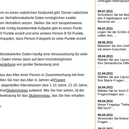
Umfragen mehrsprach
...
09.07.2011
nn es einen natürlichen Nullpunkt gibt. Dieser natürliche
Schränken Sie bei Bed
gbar. Verhältnisskalierte Daten ermöglichen exakte
des Fragebogens auf 
Bereiche ein. ...
n Verhältnis setzen. Stellen Sie sich beispielsweise
ede richtig beantwortete Aufgabe gibt es einen Punkt.
09.07.2011
Legen Sie die Größe d
0 Punkte erzielt und eine andere Person B 50 Punkte,
selber fest. ...
haupten, dass Person A doppelt so viele Punkte erzielt
28.05.2011
Belohnen Sie Ihre Umf
mit einem Gutschein ..
tnisskalierten Daten häufig eine Voraussetzung für viele
28.04.2011
e die Daten immer dann auf dem höchstmöglichen
Wählen Sie aus Layout
Ihre Semantische Diffe
gestellung
von großer Bedeutung sind.
...
21.04.2011
ass das Alter einer Person in Zusammenhang mit ihrer
Wählen Sie aus Layout
lten Sie hier das Alter in Jahren ab
Fragen
Ihre Matrix-Fragen ...
t abgestuften Altersklassen (wie 1-10 Jahre, 21-20 Jahre,
16.04.2011
inal
Skalenniveau
aufweist. Wie Sie hier sehen, ist die
Wählen Sie für Ihren 
Fragevorlagen aus ...
 Bedeutung für das
Skalenniveau
, das Sie hier erhalten.
09.04.2011
Neuer Fragetyp "Teiln
n
Bild hoch" ...
06.04.2011
Verwenden Sie Antwor
Fragen ...
29.03.2011