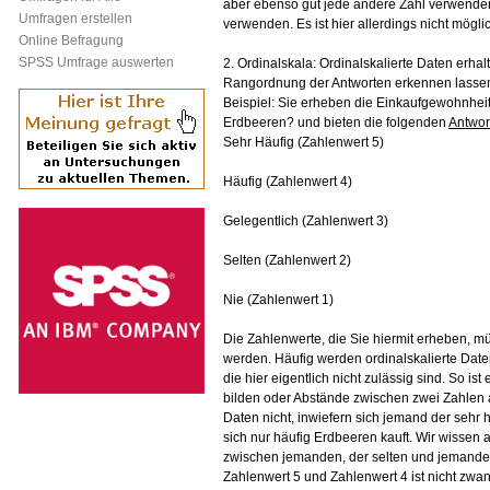
aber ebenso gut jede andere Zahl verwenden
Umfragen erstellen
verwenden. Es ist hier allerdings nicht möglic
Online Befragung
SPSS Umfrage auswerten
2. Ordinalskala: Ordinalskalierte Daten erha
Rangordnung der Antworten erkennen lassen,
Beispiel: Sie erheben die Einkaufgewohnhei
Erdbeeren? und bieten die folgenden
Antwor
Sehr Häufig (Zahlenwert 5)
Häufig (Zahlenwert 4)
Gelegentlich (Zahlenwert 3)
Selten (Zahlenwert 2)
Nie (Zahlenwert 1)
Die Zahlenwerte, die Sie hiermit erheben, müs
werden. Häufig werden ordinalskalierte Da
die hier eigentlich nicht zulässig sind. So ist 
bilden oder Abstände zwischen zwei Zahlen a
Daten nicht, inwiefern sich jemand der sehr
sich nur häufig Erdbeeren kauft. Wir wissen a
zwischen jemanden, der selten und jemande
Zahlenwert 5 und Zahlenwert 4 ist nicht zwa