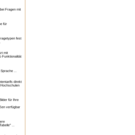
bei Fragen mit
e für
Fragetypen fest
.
zt mit
 Funktionalität
 Sprache ...
tentarifs direkt
0 Hochschulen
lder für Ihre
ßen verfügbar
ere
abelle" ...