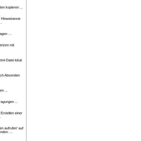
n kopieren ...
e Hinweistexte
..
agen ...
trizen mit
ml-Datei lokal
nach Absenden
n ...
ragungen ...
rstellen einer
.
en aufrufen' auf
nden. ...