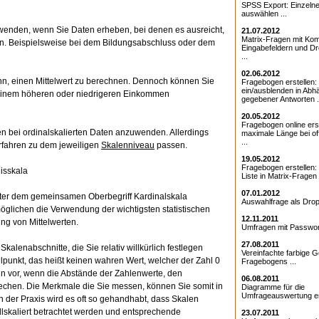
SPSS Export: Einzeln
auswählen ...
nwenden, wenn Sie Daten erheben, bei denen es ausreicht,
21.07.2012
Matrix-Fragen mit Kom
n. Beispielsweise bei dem Bildungsabschluss oder dem
Eingabefeldern und D
...
02.06.2012
inn, einen Mittelwert zu berechnen. Dennoch können Sie
Fragebogen erstellen:
ein/ausblenden in Abhä
einem höheren oder niedrigeren Einkommen
gegebener Antworten .
20.05.2012
Fragebogen online erst
en bei ordinalskalierten Daten anzuwenden. Allerdings
maximale Länge bei o
...
erfahren zu dem jeweiligen
Skalenniveau
passen.
19.05.2012
Fragebogen erstellen
nisskala
Liste in Matrix-Fragen .
07.01.2012
unter dem gemeinsamen Oberbegriff Kardinalskala
Auswahlfrage als Drop
öglichen die Verwendung der wichtigsten statistischen
12.11.2011
ng von Mittelwerten.
Umfragen mit Passwort
27.08.2011
Skalenabschnitte, die Sie relativ willkürlich festlegen
Vereinfachte farbige G
lpunkt, das heißt keinen wahren Wert, welcher der Zahl 0
Fragebogens ...
dann vor, wenn die Abstände der Zahlenwerte, den
06.08.2011
chen. Die Merkmale die Sie messen, können Sie somit in
Diagramme für die
Umfrageauswertung ers
n der Praxis wird es oft so gehandhabt, dass Skalen
vallskaliert betrachtet werden und entsprechende
23.07.2011