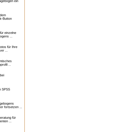
ragebogen ein
f dem
k-Button
für einzelne
ogens ...
otos für Ihre
er ...
ntisches
profil ...
bei
in SPSS
agebogens
r fortsetzen ...
eratung für
nten ...