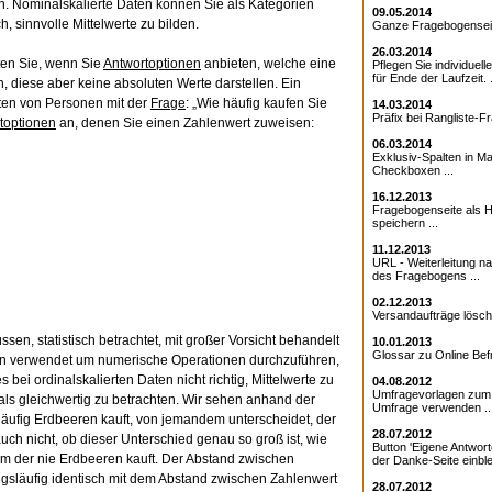
. Nominalskalierte Daten können Sie als Kategorien
09.05.2014
h, sinnvolle Mittelwerte zu bilden.
Ganze Fragebogenseite
26.03.2014
lten Sie, wenn Sie
Antwortoptionen
anbieten, welche eine
Pflegen Sie individuell
für Ende der Laufzeit. .
 diese aber keine absoluten Werte darstellen. Ein
ten von Personen mit der
Frage
: „Wie häufig kaufen Sie
14.03.2014
Präfix bei Rangliste-Fr
toptionen
an, denen Sie einen Zahlenwert zuweisen:
06.03.2014
Exklusiv-Spalten in Ma
Checkboxen ...
16.12.2013
Fragebogenseite als Ht
speichern ...
11.12.2013
URL - Weiterleitung 
des Fragebogens ...
02.12.2013
Versandaufträge lösche
sen, statistisch betrachtet, mit großer Vorsicht behandelt
10.01.2013
Glossar zu Online Bef
ten verwendet um numerische Operationen durchzuführen,
es bei ordinalskalierten Daten nicht richtig, Mittelwerte zu
04.08.2012
Umfragevorlagen zum E
ls gleichwertig zu betrachten. Wir sehen anhand der
Umfrage verwenden ..
 häufig Erdbeeren kauft, von jemandem unterscheidet, der
28.07.2012
uch nicht, ob dieser Unterschied genau so groß ist, wie
Button 'Eigene Antwort
m der nie Erdbeeren kauft. Der Abstand zwischen
der Danke-Seite einble
ngsläufig identisch mit dem Abstand zwischen Zahlenwert
28.07.2012